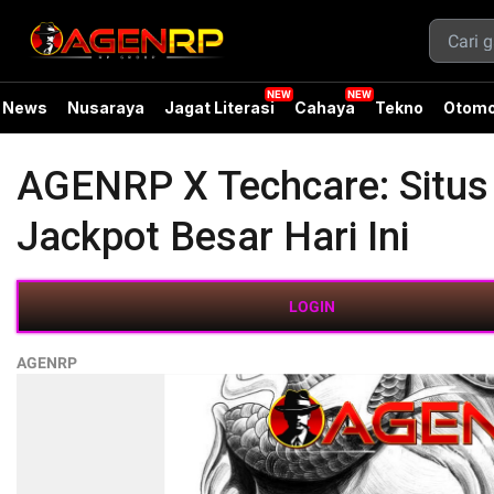
News
Nusaraya
Jagat Literasi
Cahaya
Tekno
Otomo
AGENRP X Techcare: Situs 
Jackpot Besar Hari Ini
LOGIN
AGENRP