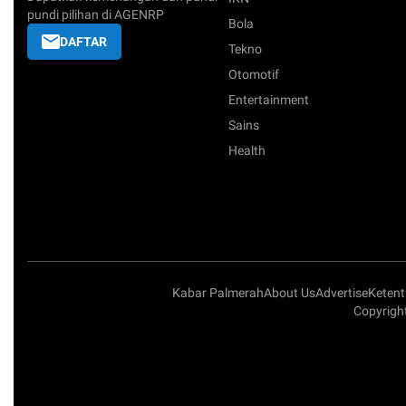
pundi pilihan di AGENRP
Bola
DAFTAR
Tekno
Otomotif
Entertainment
Sains
Health
Kabar Palmerah
About Us
Advertise
Keten
Copyright