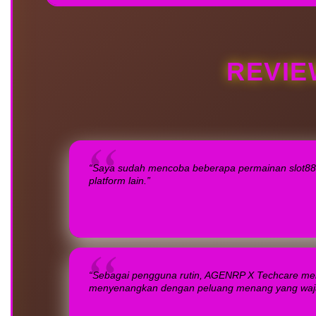
REVIE
“Saya sudah mencoba beberapa permainan slot88 d
platform lain.”
“Sebagai pengguna rutin, AGENRP X Techcare memb
menyenangkan dengan peluang menang yang waja